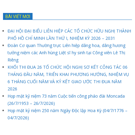
BÀI VIẾT MỚI
ĐẠI HỘI ĐẠI BIỂU LIÊN HIỆP CÁC TỔ CHỨC HỮU NGHỊ THÀNH
PHỐ HỒ CHÍ MINH LẦN THỨ I, NHIỆM KỲ 2026 – 2031
Đoàn Cơ quan Thường trực Liên hiệp dâng hoa, dâng hương
tưởng niệm các Anh hùng Liệt sĩ hy sinh tại Công viên Lê Thị
Riêng
KHỐI THI ĐUA 26 TỔ CHỨC HỘI NGHỊ SƠ KẾT CÔNG TÁC 06
THÁNG ĐẦU NĂM, TRIỂN KHAI PHƯƠNG HƯỚNG, NHIỆM VỤ
6 THÁNG CUỐI NĂM VÀ KÝ KẾT GIAO ƯỚC THI ĐUA NĂM
2026
Họp mặt kỷ niệm 73 năm Cuộc tiến công pháo đài Moncada
(26/7/1953 – 26/7/2026)
Họp mặt kỷ niệm 250 năm Ngày Độc lập Hoa Kỳ (04/7/1776 –
04/7/2026)