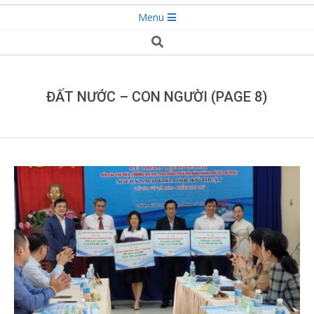
Secondary
Menu
Navigation
Search
Menu
ĐẤT NƯỚC – CON NGƯỜI
(PAGE 8)