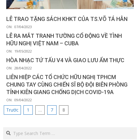
LỄ TRAO TẶNG SÁCH KHKT CỦA TS.VÕ TÁ HÂN
2023-
ON:
07/04/2023
04-
LỄ RA MẮT TRANH TƯỜNG CỔ ĐỘNG VỀ TÌNH
07
HỮU NGHỊ VIỆT NAM – CUBA
2022-
ON:
19/05/2022
05-
HÒA NHẠC TỨ TẤU V4 VÀ GIAO LƯU ẨM THỰC
19
2022-
ON:
28/04/2022
04-
LIÊN HIỆP CÁC TỔ CHỨC HỮU NGHỊ TPHCM
28
CHUNG TAY CÙNG CHIẾN SĨ BỘ ĐỘI BIÊN PHÒNG
TỈNH KIÊN GIANG CHỐNG DỊCH COVID-19A
2022-
ON:
09/04/2022
04-
PHÂN
Trước
1
…
7
8
09
TRANG
BÀI
Search
VIẾT