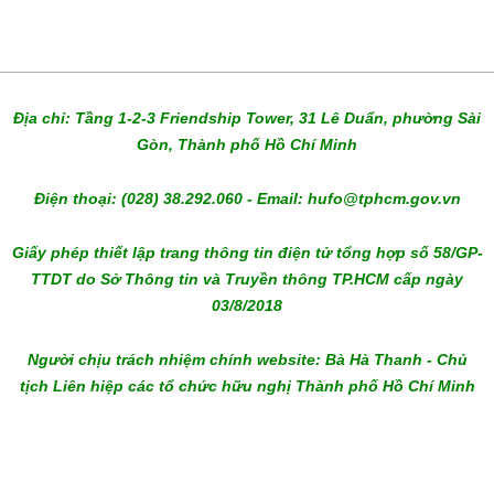
Địa chỉ: Tầng 1-2-3 Friendship Tower, 31 Lê Duẩn, phường Sài
Gòn, Thành phố Hồ Chí Minh
Điện thoại: (028) 38.292.060 - Email: hufo@tphcm.gov.vn
Giấy phép thiết lập trang thông tin điện tử tổng hợp số 58/GP-
TTDT do Sở Thông tin và Truyền thông TP.HCM cấp ngày
03/8/2018
Người chịu trách nhiệm chính website: Bà Hà Thanh - Chủ
tịch Liên hiệp các tổ chức hữu nghị Thành phố Hồ Chí Minh
melbet download
admiral bet
bc game