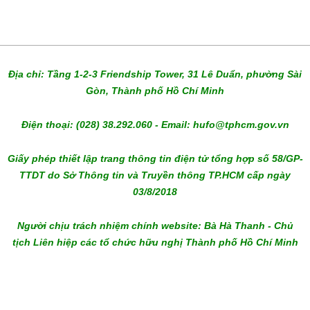
Địa chỉ: Tầng 1-2-3 Friendship Tower, 31 Lê Duẩn, phường Sài
Gòn, Thành phố Hồ Chí Minh
Điện thoại: (028) 38.292.060 - Email: hufo@tphcm.gov.vn
Giấy phép thiết lập trang thông tin điện tử tổng hợp số 58/GP-
TTDT do Sở Thông tin và Truyền thông TP.HCM cấp ngày
03/8/2018
Người chịu trách nhiệm chính website: Bà Hà Thanh - Chủ
tịch Liên hiệp các tổ chức hữu nghị Thành phố Hồ Chí Minh
melbet download
admiral bet
bc game