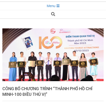
Secondary
Menu
Navigation
Search
Menu
CÔNG BỐ CHƯƠNG TRÌNH “THÀNH PHỐ HỒ CHÍ
MINH-100 ĐIỀU THÚ VỊ”