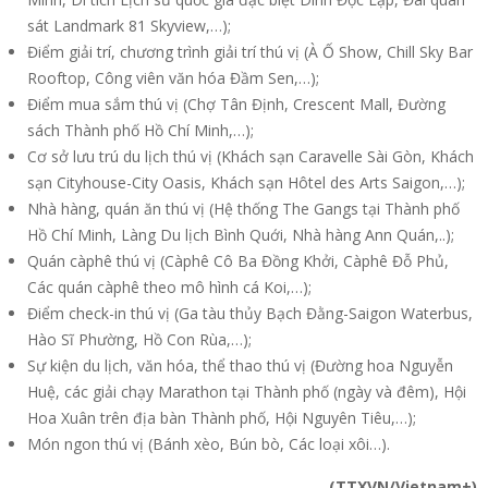
sát Landmark 81 Skyview,…);
Điểm giải trí, chương trình giải trí thú vị (À Ố Show, Chill Sky Bar
Rooftop, Công viên văn hóa Đầm Sen,…);
Điểm mua sắm thú vị (Chợ Tân Định, Crescent Mall, Đường
sách Thành phố Hồ Chí Minh,…);
Cơ sở lưu trú du lịch thú vị (Khách sạn Caravelle Sài Gòn, Khách
sạn Cityhouse-City Oasis, Khách sạn Hôtel des Arts Saigon,…);
Nhà hàng, quán ăn thú vị (Hệ thống The Gangs tại Thành phố
Hồ Chí Minh, Làng Du lịch Bình Quới, Nhà hàng Ann Quán,..);
Quán càphê thú vị (Càphê Cô Ba Đồng Khởi, Càphê Đỗ Phủ,
Các quán càphê theo mô hình cá Koi,…);
Điểm check-in thú vị (Ga tàu thủy Bạch Đằng-Saigon Waterbus,
Hào Sĩ Phường, Hồ Con Rùa,…);
Sự kiện du lịch, văn hóa, thể thao thú vị (Đường hoa Nguyễn
Huệ, các giải chạy Marathon tại Thành phố (ngày và đêm), Hội
Hoa Xuân trên địa bàn Thành phố, Hội Nguyên Tiêu,…);
Món ngon thú vị (Bánh xèo, Bún bò, Các loại xôi…).
(TTXVN/Vietnam+)