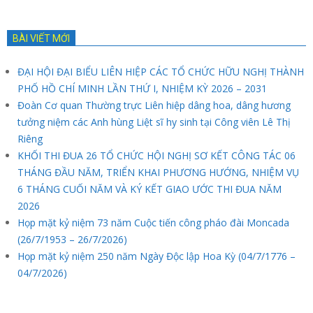
BÀI VIẾT MỚI
ĐẠI HỘI ĐẠI BIỂU LIÊN HIỆP CÁC TỔ CHỨC HỮU NGHỊ THÀNH
PHỐ HỒ CHÍ MINH LẦN THỨ I, NHIỆM KỲ 2026 – 2031
Đoàn Cơ quan Thường trực Liên hiệp dâng hoa, dâng hương
tưởng niệm các Anh hùng Liệt sĩ hy sinh tại Công viên Lê Thị
Riêng
KHỐI THI ĐUA 26 TỔ CHỨC HỘI NGHỊ SƠ KẾT CÔNG TÁC 06
THÁNG ĐẦU NĂM, TRIỂN KHAI PHƯƠNG HƯỚNG, NHIỆM VỤ
6 THÁNG CUỐI NĂM VÀ KÝ KẾT GIAO ƯỚC THI ĐUA NĂM
2026
Họp mặt kỷ niệm 73 năm Cuộc tiến công pháo đài Moncada
(26/7/1953 – 26/7/2026)
Họp mặt kỷ niệm 250 năm Ngày Độc lập Hoa Kỳ (04/7/1776 –
04/7/2026)