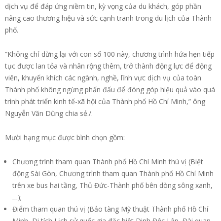
dịch vụ để đáp ứng niềm tin, kỳ vọng của du khách, góp phần
nâng cao thương hiệu và sức cạnh tranh trong du lịch của Thành
phố.
“Không chỉ dừng lại với con số 100 này, chương trình hứa hẹn tiếp
tục được lan tỏa và nhân rộng thêm, trở thành động lực để động
viên, khuyến khích các ngành, nghề, lĩnh vực dịch vụ của toàn
Thành phố không ngừng phấn đấu để đóng góp hiệu quả vào quá
trình phát triển kinh tế-xã hội của Thành phố Hồ Chí Minh,” ông
Nguyễn Văn Dũng chia sẻ./.
Mười hạng mục được bình chọn gồm:
Chương trình tham quan Thành phố Hồ Chí Minh thú vị (Biệt
động Sài Gòn, Chương trình tham quan Thành phố Hồ Chí Minh
trên xe bus hai tầng, Thủ Đức-Thành phố bên dòng sông xanh,
…);
Điểm tham quan thú vị (Bảo tàng Mỹ thuật Thành phố Hồ Chí
Minh, Di tích Lịch sử quốc gia đặc biệt Dinh Độc Lập, Đài quan