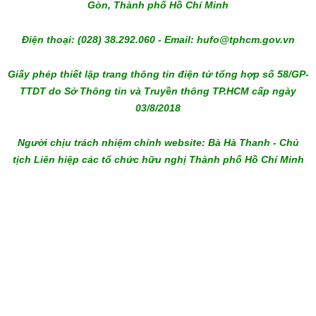
Gòn, Thành phố Hồ Chí Minh
Điện thoại: (028) 38.292.060 - Email: hufo@tphcm.gov.vn
Giấy phép thiết lập trang thông tin điện tử tổng hợp số 58/GP-
TTDT do Sở Thông tin và Truyền thông TP.HCM cấp ngày
03/8/2018
Người chịu trách nhiệm chính website: Bà Hà Thanh - Chủ
tịch Liên hiệp các tổ chức hữu nghị Thành phố Hồ Chí Minh
melbet download
admiral bet
bc game