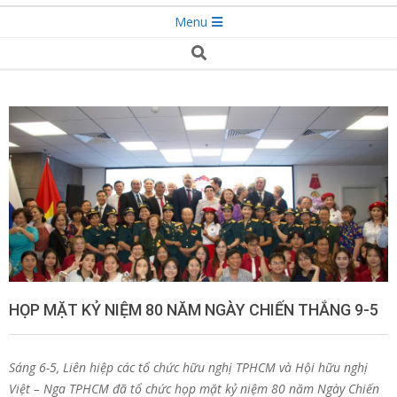
Secondary
Menu
Navigation
Search
Menu
HỌP MẶT KỶ NIỆM 80 NĂM NGÀY CHIẾN THẮNG 9-5
Sáng 6-5, Liên hiệp các tổ chức hữu nghị TPHCM và Hội hữu nghị
Việt – Nga TPHCM đã tổ chức họp mặt kỷ niệm 80 năm Ngày Chiến