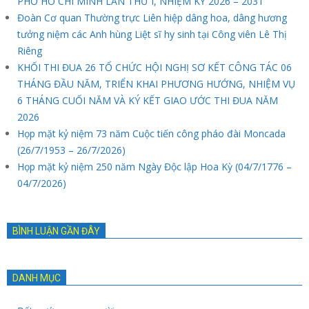
PHỐ HỒ CHÍ MINH LẦN THỨ I, NHIỆM KỲ 2026 – 2031
Đoàn Cơ quan Thường trực Liên hiệp dâng hoa, dâng hương
tưởng niệm các Anh hùng Liệt sĩ hy sinh tại Công viên Lê Thị
Riêng
KHỐI THI ĐUA 26 TỔ CHỨC HỘI NGHỊ SƠ KẾT CÔNG TÁC 06
THÁNG ĐẦU NĂM, TRIỂN KHAI PHƯƠNG HƯỚNG, NHIỆM VỤ
6 THÁNG CUỐI NĂM VÀ KÝ KẾT GIAO ƯỚC THI ĐUA NĂM
2026
Họp mặt kỷ niệm 73 năm Cuộc tiến công pháo đài Moncada
(26/7/1953 – 26/7/2026)
Họp mặt kỷ niệm 250 năm Ngày Độc lập Hoa Kỳ (04/7/1776 –
04/7/2026)
BÌNH LUẬN GẦN ĐÂY
DANH MỤC