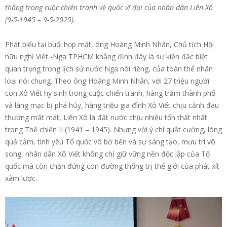
thắng trong cuộc chiến tranh vệ quốc vĩ đại của nhân dân Liên Xô
(9-5-1945 – 9-5-2025).
Phát biểu tại buổi họp mặt, ông Hoàng Minh Nhân, Chủ tịch Hội
hữu nghị Việt -Nga TPHCM khẳng định đây là sự kiện đặc biệt
quan trọng trong lịch sử nước Nga nói riêng, của toàn thể nhân
loại nói chung. Theo ông Hoàng Minh Nhân, với 27 triệu người
con Xô Viết hy sinh trong cuộc chiến tranh, hàng trăm thành phố
và làng mạc bị phá hủy, hàng triệu gia đình Xô Viết chịu cảnh đau
thương mất mát, Liên Xô là đất nước chịu nhiều tổn thất nhất
trong Thế chiến II (1941 – 1945). Nhưng với ý chí quật cường, lòng
quả cảm, tình yêu Tổ quốc vô bờ bến và sự sáng tạo, mưu trí vô
song, nhân dân Xô Viết không chỉ giữ vững nền độc lập của Tổ
quốc mà còn chặn đứng con đường thống trị thế giới của phát xít
xâm lược.