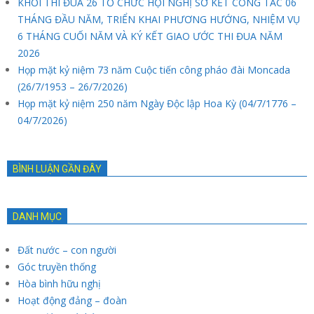
KHỐI THI ĐUA 26 TỔ CHỨC HỘI NGHỊ SƠ KẾT CÔNG TÁC 06
THÁNG ĐẦU NĂM, TRIỂN KHAI PHƯƠNG HƯỚNG, NHIỆM VỤ
6 THÁNG CUỐI NĂM VÀ KÝ KẾT GIAO ƯỚC THI ĐUA NĂM
2026
Họp mặt kỷ niệm 73 năm Cuộc tiến công pháo đài Moncada
(26/7/1953 – 26/7/2026)
Họp mặt kỷ niệm 250 năm Ngày Độc lập Hoa Kỳ (04/7/1776 –
04/7/2026)
BÌNH LUẬN GẦN ĐÂY
DANH MỤC
Đất nước – con người
Góc truyền thống
Hòa bình hữu nghị
Hoạt động đảng – đoàn