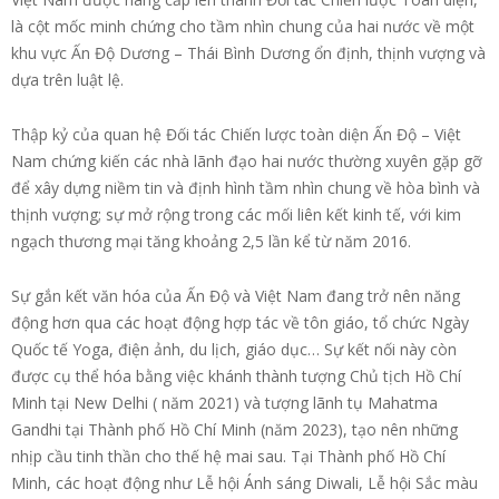
là cột mốc minh chứng cho tầm nhìn chung của hai nước về một
khu vực Ấn Độ Dương – Thái Bình Dương ổn định, thịnh vượng và
dựa trên luật lệ.
Thập kỷ của quan hệ Đối tác Chiến lược toàn diện Ấn Độ – Việt
Nam chứng kiến các nhà lãnh đạo hai nước thường xuyên gặp gỡ
để xây dựng niềm tin và định hình tầm nhìn chung về hòa bình và
thịnh vượng; sự mở rộng trong các mối liên kết kinh tế, với kim
ngạch thương mại tăng khoảng 2,5 lần kể từ năm 2016.
Sự gắn kết văn hóa của Ấn Độ và Việt Nam đang trở nên năng
động hơn qua các hoạt động hợp tác về tôn giáo, tổ chức Ngày
Quốc tế Yoga, điện ảnh, du lịch, giáo dục… Sự kết nối này còn
được cụ thể hóa bằng việc khánh thành tượng Chủ tịch Hồ Chí
Minh tại New Delhi ( năm 2021) và tượng lãnh tụ Mahatma
Gandhi tại Thành phố Hồ Chí Minh (năm 2023), tạo nên những
nhịp cầu tinh thần cho thế hệ mai sau. Tại Thành phố Hồ Chí
Minh, các hoạt động như Lễ hội Ánh sáng Diwali, Lễ hội Sắc màu