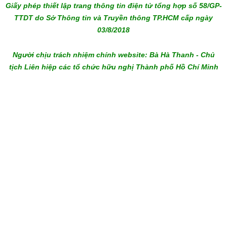
Giấy phép thiết lập trang thông tin điện tử tổng hợp số 58/GP-
TTDT do Sở Thông tin và Truyền thông TP.HCM cấp ngày
03/8/2018
Người chịu trách nhiệm chính website: Bà Hà Thanh - Chủ
tịch Liên hiệp các tổ chức hữu nghị Thành phố Hồ Chí Minh
melbet download
admiral bet
bc game