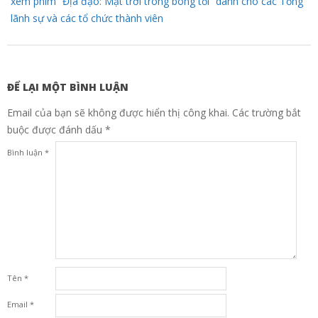
xem phim “Địa đạo: Mặt trời trong bóng tối” dành cho các Tổng
lãnh sự và các tổ chức thành viên
ĐỂ LẠI MỘT BÌNH LUẬN
Email của bạn sẽ không được hiển thị công khai.
Các trường bắt
buộc được đánh dấu
*
Bình luận
*
Tên
*
Email
*