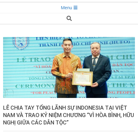
Secondary
Menu
Navigation
Search
Menu
LỄ CHIA TAY TỔNG LÃNH SỰ INDONESIA TẠI VIỆT
NAM VÀ TRAO KỶ NIỆM CHƯƠNG “VÌ HÒA BÌNH, HỮU
NGHỊ GIỮA CÁC DÂN TỘC”