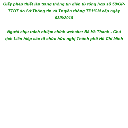
Giấy phép thiết lập trang thông tin điện tử tổng hợp số 58/GP-
TTDT do Sở Thông tin và Truyền thông TP.HCM cấp ngày
03/8/2018
Người chịu trách nhiệm chính website: Bà Hà Thanh - Chủ
tịch Liên hiệp các tổ chức hữu nghị Thành phố Hồ Chí Minh
melbet download
admiral bet
bc game