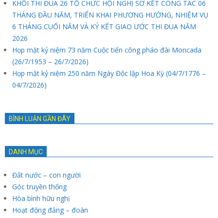
KHỐI THI ĐUA 26 TỔ CHỨC HỘI NGHỊ SƠ KẾT CÔNG TÁC 06
THÁNG ĐẦU NĂM, TRIỂN KHAI PHƯƠNG HƯỚNG, NHIỆM VỤ
6 THÁNG CUỐI NĂM VÀ KÝ KẾT GIAO ƯỚC THI ĐUA NĂM
2026
Họp mặt kỷ niệm 73 năm Cuộc tiến công pháo đài Moncada
(26/7/1953 – 26/7/2026)
Họp mặt kỷ niệm 250 năm Ngày Độc lập Hoa Kỳ (04/7/1776 –
04/7/2026)
BÌNH LUẬN GẦN ĐÂY
DANH MỤC
Đất nước – con người
Góc truyền thống
Hòa bình hữu nghị
Hoạt động đảng – đoàn